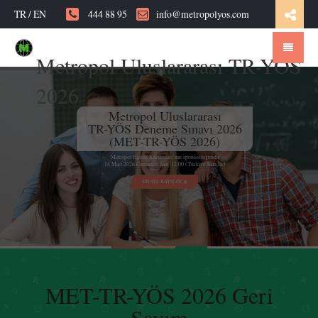
TR
/
EN
444 88 95
info@metropolyos.com
Metropol Uluslararası TR-YÖS
2026
Metropol Uluslararası
TR-YÖS Deneme Sınavı 2026
(MET-TR-YÖS 2026)
Metropol Eğitim Kurumları’nın sponsorluğunda
14 Mart 2026 Cumartesi Saat: 12.00 (Türkiye Saati İle)
SINAVA KAYIT OL
MET-TR-YÖS 2026 Geri
Sayım