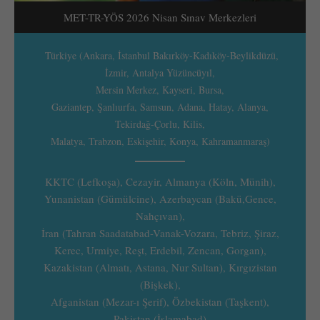
MET-TR-YÖS 2026 Nisan Sınav Merkezleri
Türkiye (Ankara, İstanbul Bakırköy-Kadıköy-Beylikdüzü,
İzmir, Antalya Yüzüncüyıl,
Mersin Merkez, Kayseri, Bursa,
Gaziantep, Şanlıurfa, Samsun, Adana, Hatay, Alanya,
Tekirdağ-Çorlu, Kilis,
Malatya, Trabzon, Eskişehir, Konya, Kahramanmaraş)
KKTC (Lefkoşa), Cezayir, Almanya (Köln, Münih),
Yunanistan (Gümülcine), Azerbaycan (Bakü,Gence,
Nahçıvan),
İran (Tahran Saadatabad-Vanak-Vozara, Tebriz, Şiraz,
Kerec, Urmiye, Reşt, Erdebil, Zencan, Gorgan),
Kazakistan (Almatı, Astana, Nur Sultan), Kırgızistan
(Bişkek),
Afganistan (Mezar-ı Şerif), Özbekistan (Taşkent),
Pakistan (İslamabad)