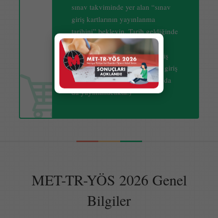
sınav takviminde yer alan “sınav
giriş kartlarının yayınlanma
tarihini” bekleyin. Tarih geldiğinde
kullanıcı adınız ve şifreniz ile
sisteme giriş yaparak sınav giriş
kartınızın çıktısını alın. (Sınav giriş
adresleri “Duyurular” sayfasında
da yayınlanacaktır.)
MET-TR-YÖS 2026 Genel
Bilgiler