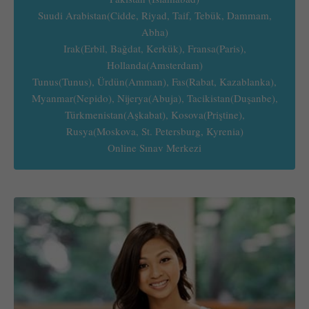
Suudi Arabistan(Cidde, Riyad, Taif, Tebük, Dammam,
Abha)
Irak(Erbil, Bağdat, Kerkük), Fransa(Paris),
Hollanda(Amsterdam)
Tunus(Tunus), Ürdün(Amman), Fas(Rabat, Kazablanka),
Myanmar(Nepido), Nijerya(Abuja), Tacikistan(Duşanbe),
Türkmenistan(Aşkabat), Kosova(Priştine),
Rusya(Moskova, St. Petersburg, Kyrenia)
Online Sınav Merkezi