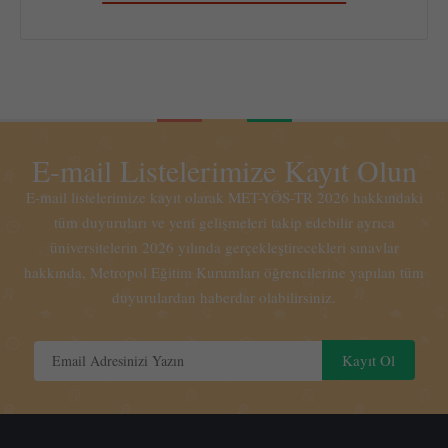
E-mail Listelerimize Kayıt Olun
E-mail listelerimize kayıt olarak MET-YÖS-TR 2026 hakkındaki
tüm duyuruları ve yeni gelişmeleri takip edebilir ayrıca
üniversitelerin 2026 yılında gerçekleştirecekleri sınavlar
hakkında, Metropol Eğitim Kurumları öğrencilerine yapılan tüm
duyurulardan haberdar olabilirsiniz.